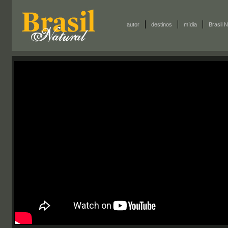
autor
destinos
mídia
Brasil N