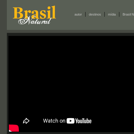
autor
destinos
mídia
Brasil N