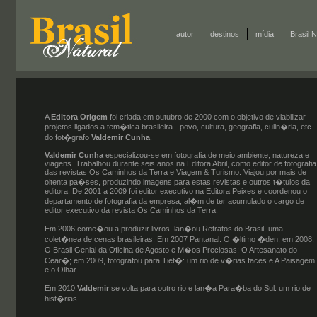
autor
destinos
mídia
Brasil N
A
Editora Origem
foi criada em outubro de 2000 com o objetivo de viabilizar
projetos ligados a tem�tica brasileira - povo, cultura, geografia, culin�ria, etc -
do fot�grafo
Valdemir Cunha
.
Valdemir Cunha
especializou-se em fotografia de meio ambiente, natureza e
viagens. Trabalhou durante seis anos na Editora Abril, como editor de fotografia
das revistas Os Caminhos da Terra e Viagem & Turismo. Viajou por mais de
oitenta pa�ses, produzindo imagens para estas revistas e outros t�tulos da
editora. De 2001 a 2009 foi editor executivo na Editora Peixes e coordenou o
departamento de fotografia da empresa, al�m de ter acumulado o cargo de
editor executivo da revista Os Caminhos da Terra.
Em 2006 come�ou a produzir livros, lan�ou Retratos do Brasil, uma
colet�nea de cenas brasileiras. Em 2007 Pantanal: O �ltimo �den; em 2008,
O Brasil Genial da Oficina de Agosto e M�os Preciosas: O Artesanato do
Cear�; em 2009, fotografou para Tiet�: um rio de v�rias faces e A Paisagem
e o Olhar.
Em 2010
Valdemir
se volta para outro rio e lan�a Para�ba do Sul: um rio de
hist�rias.