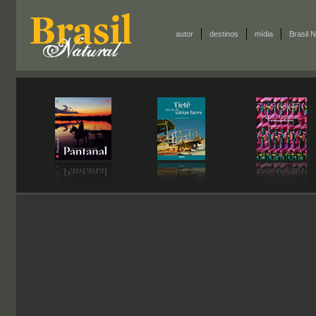
autor
destinos
mídia
Brasil N