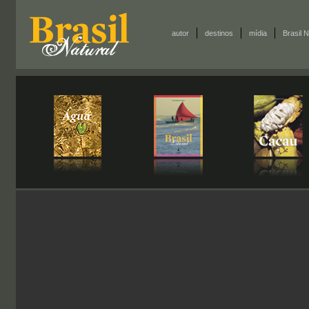
autor
destinos
mídia
Brasil N