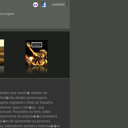
tora origem
ografias que reunir� retratos de
 hist�rias destes personagens
ens registram o fruto do trabalho
reviver, suas c ren�as , sua
ercam. Reunidos no livro, estes
 panorama da popula��o brasileira
, al�m de apresentar as pessoas
cos, indicadores sociais e informa��es