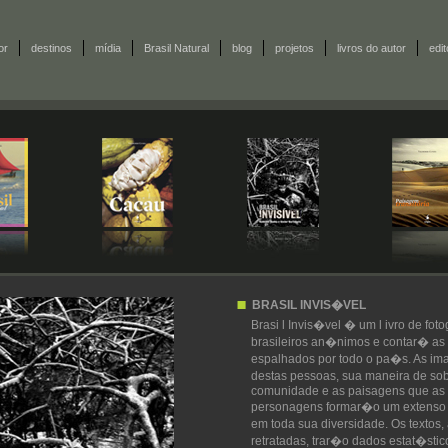
or
destinos
mídia
Brasil Natural
blog
projetos
livros do autor
edi
BRASIL INVIS�VEL
Brasi l Invis�vel � um l ivro de fot
brasileiros an�nimos e contar� as
espalhados por todo o pa�s. As imag
destas pessoas, sua maneira de sob
comunidade e as paisagens que as c
personagens formar�o um extenso
em toda sua diversidade. Os textos
retratadas, trar�o dados estat�sti