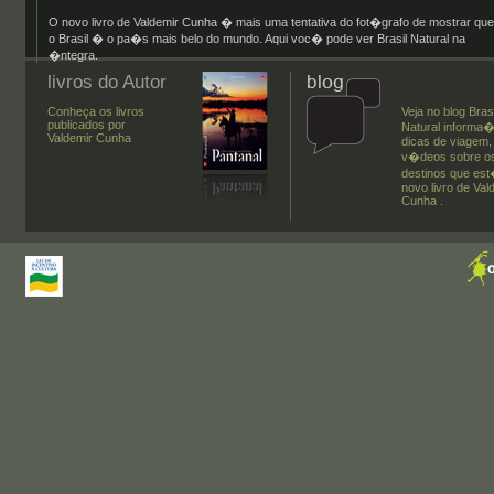
O novo livro de Valdemir Cunha � mais uma tentativa do fot�grafo de mostrar que
o Brasil � o pa�s mais belo do mundo. Aqui voc� pode ver Brasil Natural na
�ntegra.
livros do Autor
Conheça os livros
Veja no blog Brasi
publicados por
Natural informa
Valdemir Cunha
dicas de viagem, 
v�deos sobre os
destinos que es
novo livro de Val
Cunha .