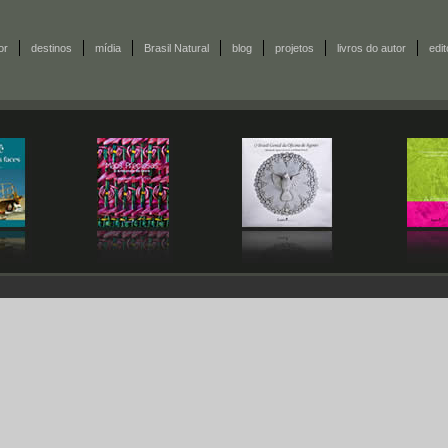
or
destinos
mídia
Brasil Natural
blog
projetos
livros do autor
edi